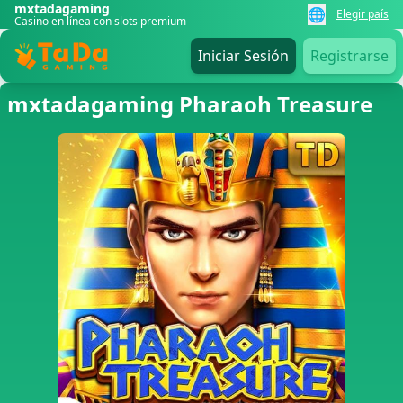
mxtadagaming
🌐
Elegir país
Casino en línea con slots premium
Iniciar Sesión
Registrarse
mxtadagaming Pharaoh Treasure